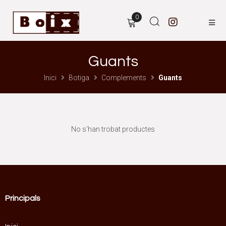
0
Guants
Inici
Botiga
Complements
Guants
No s'han trobat productes
Principals